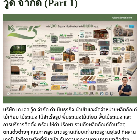
วู้ด จำกัด (Part 1)
บริษัท เค.เอส.วู้ด จำกัด ดำเนินธุรกิจ นำเข้าและจัดจำหน่ายผลิตภัณฑ์
ไม้เทียม ไม้ระแนง ไม้สำเร็จรูป พื้นระแนงไม้เทียม พื้นไม้ระแนง และ
การบริการติดตั้ง พร้อมให้คำปรึกษา รวมถึงผลิตภัณฑ์ด้านวัสดุ
ตกแต่งต่างๆ คุณภาพสูง มาตรฐานเทียบเท่ามาตรฐานยุโรป ที่ผสาน
เทคโนโลยีการผลิตที่ทันสมัย กับความงดงามตามธรรมชาติอย่าง