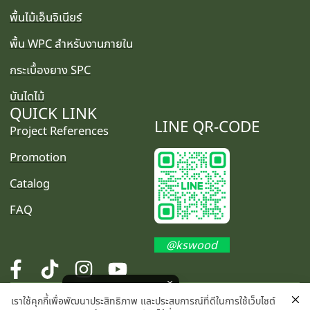
พื้นไม้เอ็นจิเนียร์
พื้น WPC สำหรับงานภายใน
กระเบื้องยาง SPC
บันไดไม้
QUICK LINK
LINE QR-CODE
Project References
Promotion
Catalog
FAQ
@kswood
โปรโมชั่นพิเศษ คลิกเลย
เราใช้คุกกี้เพื่อพัฒนาประสิทธิภาพ และประสบการณ์ที่ดีในการใช้เว็บไซต์
©2025 K.S. WOOD CO., LTD. All rights reserved.