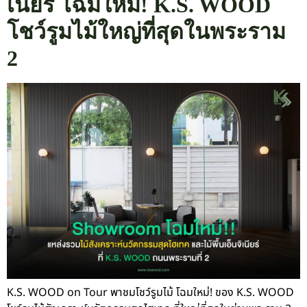
เนียร์ โฉมใหม่! K.S. WOOD
โชว์รูมไม้ใหญ่ที่สุดในพระราม
2
K.S. WOOD on Tour พาชมโชว์รูมไม้ โฉมใหม่! ของ K.S. WOOD