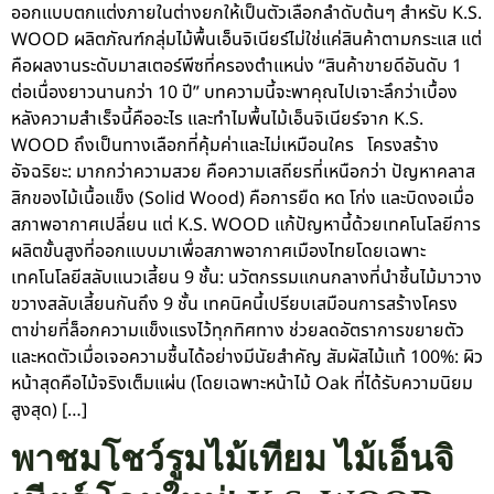
ออกแบบตกแต่งภายในต่างยกให้เป็นตัวเลือกลำดับต้นๆ สำหรับ K.S.
WOOD ผลิตภัณฑ์กลุ่มไม้พื้นเอ็นจิเนียร์ไม่ใช่แค่สินค้าตามกระแส แต่
คือผลงานระดับมาสเตอร์พีซที่ครองตำแหน่ง “สินค้าขายดีอันดับ 1
ต่อเนื่องยาวนานกว่า 10 ปี” บทความนี้จะพาคุณไปเจาะลึกว่าเบื้อง
หลังความสำเร็จนี้คืออะไร และทำไมพื้นไม้เอ็นจิเนียร์จาก K.S.
WOOD ถึงเป็นทางเลือกที่คุ้มค่าและไม่เหมือนใคร โครงสร้าง
อัจฉริยะ: มากกว่าความสวย คือความเสถียรที่เหนือกว่า ปัญหาคลาส
สิกของไม้เนื้อแข็ง (Solid Wood) คือการยืด หด โก่ง และบิดงอเมื่อ
สภาพอากาศเปลี่ยน แต่ K.S. WOOD แก้ปัญหานี้ด้วยเทคโนโลยีการ
ผลิตขั้นสูงที่ออกแบบมาเพื่อสภาพอากาศเมืองไทยโดยเฉพาะ
เทคโนโลยีสลับแนวเสี้ยน 9 ชั้น: นวัตกรรมแกนกลางที่นำชิ้นไม้มาวาง
ขวางสลับเสี้ยนกันถึง 9 ชั้น เทคนิคนี้เปรียบเสมือนการสร้างโครง
ตาข่ายที่ล็อกความแข็งแรงไว้ทุกทิศทาง ช่วยลดอัตราการขยายตัว
และหดตัวเมื่อเจอความชื้นได้อย่างมีนัยสำคัญ สัมผัสไม้แท้ 100%: ผิว
หน้าสุดคือไม้จริงเต็มแผ่น (โดยเฉพาะหน้าไม้ Oak ที่ได้รับความนิยม
สูงสุด) […]
พาชมโชว์รูมไม้เทียม ไม้เอ็นจิ