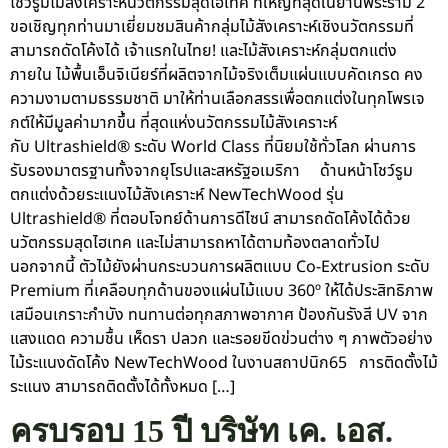
โชว์รูมไม้สังเคราะห์นวัตกรรมสุดไฮเทค ที่ใหญ่ที่สุดในย่านพระราม 2
ขอเชิญทุกท่านมาเยี่ยมชมสินค้ากลุ่มไม้สังเคราะห์เชิงนวัตกรรมที่
สามารถดัดโค้งได้ เจ้าแรกในไทย! และไม้สังเคราะห์กลุ่มตกแต่ง
ภายใน ไม้พื้นเอ็นจิเนียร์ที่ผลิตจากไม้จริงเต็มแผ่นแบบคัดเกรด คง
ความงามตามธรรมชาติ มาให้ท่านเลือกสรรเพื่อตกแต่งในทุกโพรเจ
กต์ให้มีมูลค่ามากขึ้น ที่สุดแห่งนวัตกรรมไม้สังเคราะห์
กับ Ultrashield® ระดับ World Class ที่นิยมใช้ทั่วโลก ผ่านการ
รับรองมาตรฐานทั้งจากยุโรปและสหรัฐอเมริกา ด้านหน้าโชว์รูม
ตกแต่งด้วยระแนงไม้สังเคราะห์ NewTechWood รุ่น
Ultrashield® ที่ตอบโจทย์ด้านการดีไซน์ สามารถดัดโค้งได้ด้วย
นวัตกรรมสุดไฮเทค และไม่สามารถหาได้ตามท้องตลาดทั่วไป
นอกจากนี้ ตัวไม้ยังผ่านกระบวนการผลิตแบบ Co-Extrusion ระดับ
Premium ที่เคลือบทุกด้านของแผ่นไม้แบบ 360º ให้ได้ประสิทธิภาพ
เสมือนเกราะกำบัง ทนทานต่อทุกสภาพอากาศ ป้องกันรังสี UV จาก
แสงแดด ความชื้น เห็ดรา ปลวก และรอยขีดข่วนต่าง ๆ ภาพตัวอย่าง
ไม้ระแนงดัดโค้ง NewTechWood ในงานสถาปนิก65 การติดตั้งไม้
ระแนง สามารถติดตั้งได้ทั้งหมด […]
ครบรอบ 15 ปี บริษัท เค. เอส.