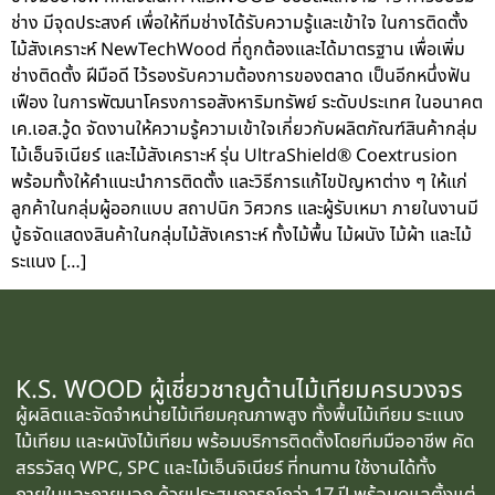
ช่าง มีจุดประสงค์ เพื่อให้ทีมช่างได้รับความรู้และเข้าใจ ในการติดตั้ง
ไม้สังเคราะห์ NewTechWood ที่ถูกต้องและได้มาตรฐาน เพื่อเพิ่ม
ช่างติดตั้ง ฝีมือดี ไว้รองรับความต้องการของตลาด เป็นอีกหนึ่งฟัน
เฟือง ในการพัฒนาโครงการอสังหาริมทรัพย์ ระดับประเทศ ในอนาคต
เค.เอส.วู้ด จัดงานให้ความรู้ความเข้าใจเกี่ยวกับผลิตภัณฑ์สินค้ากลุ่ม
ไม้เอ็นจิเนียร์ และไม้สังเคราะห์ รุ่น UltraShield® Coextrusion
พร้อมทั้งให้คำแนะนำการติดตั้ง และวิธีการแก้ไขปัญหาต่าง ๆ ให้แก่
ลูกค้าในกลุ่มผู้ออกแบบ สถาปนิก วิศวกร และผู้รับเหมา ภายในงานมี
บู้ธจัดแสดงสินค้าในกลุ่มไม้สังเคราะห์ ทั้งไม้พื้น ไม้ผนัง ไม้ผ้า และไม้
ระแนง […]
K.S. WOOD ผู้เชี่ยวชาญด้านไม้เทียมครบวงจร
ผู้ผลิตและจัดจำหน่ายไม้เทียมคุณภาพสูง ทั้งพื้นไม้เทียม ระแนง
ไม้เทียม และผนังไม้เทียม พร้อมบริการติดตั้งโดยทีมมืออาชีพ คัด
สรรวัสดุ WPC, SPC และไม้เอ็นจิเนียร์ ที่ทนทาน ใช้งานได้ทั้ง
ภายในและภายนอก ด้วยประสบการณ์กว่า 17 ปี พร้อมดูแลตั้งแต่