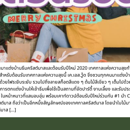
บ้านธีมคริสต์มาสและต้อนรับปีใหม่ 2020 เทศกาลแห่งความสุขกำลัง
หรับต้อนรับเทศกาลแห่งความสุขนี้ เค.เอส.วู้ด จึงชวนทุกคนมาแต่งบ้านใ
ต่งด้วยไฟระยิบระยับ รวมไปถึงลายสก็อตสีแดง ๆ ต้นไม้สีเขียว ๆ เต็ม
การตกแต่งบ้านให้เข้าธีมเพื่อใช้เป็นสถานที่จัดปาร์ตี้ งานเลี้ยง และรั
กัน ในหน้าหนาวที่แสนอบอุ่น พร้อมเคาท์ดาวน์ต้อนรับปีใหม่ร่วมกัน 
สต์มาส ถือว่าเป็นอีกหนึ่งสัญลักษณ์ของเทศกาลคริสต์มาส โดยนำใบไม้มา
์มาส […]