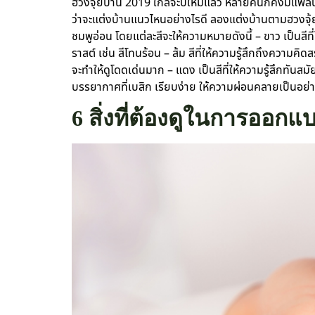
ฮวงจุ้ยบ้าน 2019 ใกล้จะปีใหม่แล้ว หลายคนก็คงมีแพลนทำ
ว่าจะแต่งบ้านแนวไหนอย่างไรดี ลองแต่งบ้านตามฮวงจุ้ยปี
ชมพูอ่อน โดยแต่ละสีจะให้ความหมายดังนี้ – ขาว เป็นสีที่
ราสต์ เช่น สีโทนร้อน – ส้ม สีที่ให้ความรู้สึกถึงความค
จะทำให้ดูโดดเด่นมาก – แดง เป็นสีที่ให้ความรู้สึกทันส
บรรยากาศที่เบสิก เรียบง่าย ให้ความผ่อนคลายเป็นอย่า
6 สิ่งที่ต้องดูในการออก