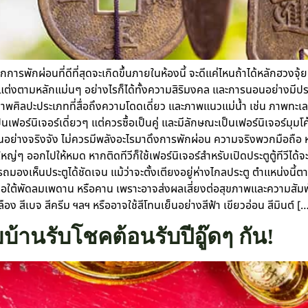
ารพักผ่อนที่ดีที่สุดจะเกิดขึ้นภายในห้องนี้ จะดีแค่ไหนถ้าได้หลักฮวงจ
งตามหลักแม่นๆ อย่างไรก็ได้ทั้งความสิริมงคล และการนอนอย่างมีประ
พศิลปะประเภทที่สื่อถึงความโดดเดี่ยว และภาพแนวแม่น้ำ เช่น ภาพทะเล
เฟอร์นิเจอร์เดี่ยวๆ แต่ควรซื้อเป็นคู่ และมีลักษณะเป็นเฟอร์นิเจอร์มุ
อย่างจริงจัง ไม่ควรมีพลังอะไรมาดึงการพักผ่อน ความจริงพวกมือถือ หร
าใหญ่ๆ ออกไปให้หมด หากติดทีวีก็ใช้เฟอร์นิเจอร์สำหรับเปิดประตูตู้ที
มองเห็นประตูได้ชัดเจน แม้ว่าจะตั้งเตียงอยู่ห่างไกลประตู ตำแหน่งนี้ต
็คือใต้พัดลมเพดาน หรือคาน เพราะอาจส่งผลเสี่ยงต่อสุขภาพและความสัมพัน
หลือง สีเบจ สีครีม ฯลฯ หรืออาจใช้สีโทนเย็นอย่างสีฟ้า เขียวอ่อน สีมินต์ [
ยบ้านรับโชคต้อนรับปีอู๊ดๆ กัน!