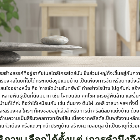
สร้างสรรค์ที่อยู่อาศัยในสไตล์ใครสไตล์มัน ซึ่งส่วนใหญ่ก็จะขึ้นอยู่กับค
สิริมงคลโดยที่ไม่ได้กระทบต่อรูปแบบบ้าน เป็นเพียงการจัด หรือตกแต่งเล็ก
่าสนใจอย่างหนึ่ง คือ ‘การจัดบ้านรับทรัพย์’ ทำอย่างไรบ้าง ไปดูกันค่ะ 
าน หลายพันธุ์เป็นที่นิยมมาก เช่น ไผ่กวนอิม ศุภโชค เศรษฐีพันล้าน และอื
้านก็ได้ค่ะ ถือว่าได้เหมือนกัน เช่น ต้นยาง ต้นไผ่ เดหลี วาสนา ฯลฯ ทั้งน
า และสิริมงคล ใครๆ ก็คงชอบอยู่แล้วสำหรับการนำคริสตัลมาแต่งบ้าน ด้ว
นด้านความเป็นสิริมงคลทางทรัพย์สิน เนื่องจากคริสตัลเป็นพลังงานหลัก
วณหัวเตียง หรือแถวๆ หน้าประตูบ้าน สร้างความสมดุล น้ำเป็นธาตุที่ช่วยเ
ภาพ เลือกได้ตั้งแต่ ‘การคำนึงถึ