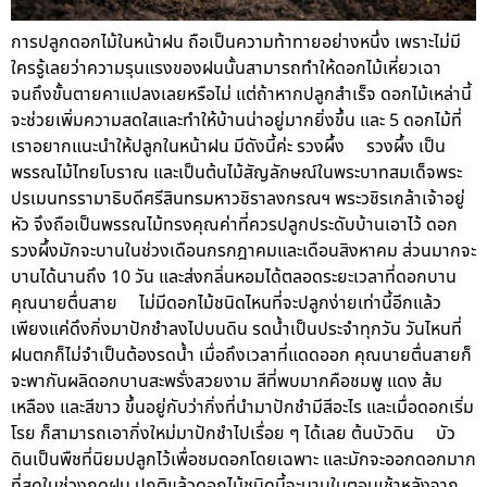
การปลูกดอกไม้ในหน้าฝน ถือเป็นความท้าทายอย่างหนึ่ง เพราะไม่มี
ใครรู้เลยว่าความรุนแรงของฝนนั้นสามารถทำให้ดอกไม้เหี่ยวเฉา
จนถึงขั้นตายคาแปลงเลยหรือไม่ แต่ถ้าหากปลูกสำเร็จ ดอกไม้เหล่านี้
จะช่วยเพิ่มความสดใสและทำให้บ้านน่าอยู่มากยิ่งขึ้น และ 5 ดอกไม้ที่
เราอยากแนะนำให้ปลูกในหน้าฝน มีดังนี้ค่ะ รวงผึ้ง รวงผึ้ง เป็น
พรรณไม้ไทยโบราณ และเป็นต้นไม้สัญลักษณ์ในพระบาทสมเด็จพระ
ปรเมนทรรามาธิบดีศรีสินทรมหาวชิราลงกรณฯ พระวชิรเกล้าเจ้าอยู่
หัว จึงถือเป็นพรรณไม้ทรงคุณค่าที่ควรปลูกประดับบ้านเอาไว้ ดอก
รวงผึ้งมักจะบานในช่วงเดือนกรกฎาคมและเดือนสิงหาคม ส่วนมากจะ
บานได้นานถึง 10 วัน และส่งกลิ่นหอมได้ตลอดระยะเวลาที่ดอกบาน
คุณนายตื่นสาย ไม่มีดอกไม้ชนิดไหนที่จะปลูกง่ายเท่านี้อีกแล้ว
เพียงแค่ดึงกิ่งมาปักชำลงไปบนดิน รดน้ำเป็นประจำทุกวัน วันไหนที่
ฝนตกก็ไม่จำเป็นต้องรดน้ำ เมื่อถึงเวลาที่แดดออก คุณนายตื่นสายก็
จะพากันผลิดอกบานสะพรั่งสวยงาม สีที่พบมากคือชมพู แดง ส้ม
เหลือง และสีขาว ขึ้นอยู่กับว่ากิ่งที่นำมาปักชำมีสีอะไร และเมื่อดอกเริ่ม
โรย ก็สามารถเอากิ่งใหม่มาปักชำไปเรื่อย ๆ ได้เลย ต้นบัวดิน บัว
ดินเป็นพืชที่นิยมปลูกไว้เพื่อชมดอกโดยเฉพาะ และมักจะออกดอกมาก
ที่สุดในช่วงฤดูฝน ปกติแล้วดอกไม้ชนิดนี้จะบานในตอนเช้าหลังจาก