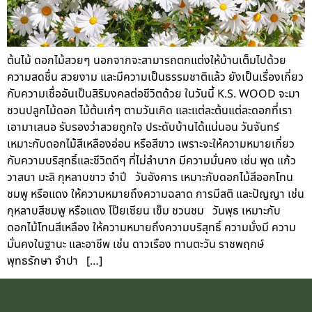
ต้นไม้ ดอกไม้สวยๆ นอกจากจะสามารถตกแต่งให้บ้านเต็มไปด้วย
ความสดชื่น สวยงาม และมีความเป็นธรรมชาติแล้ว ยังเป็นเรื่องเกี่ยว
กับความเชื่ออันเป็นสิริมงคลต่อชีวิตด้วย ในวันนี้ K.S. WOOD จะมา
ชวนปลูกไม้ดอก ไม้ต้นเก๋ๆ ตามวันเกิด และแต่ละต้นแต่ละดอกที่เรา
เอามาเสนอ รับรองว่าสวยถูกใจ ประดับบ้านได้แน่นอน วันจันทร์
เหมาะกับดอกไม้สีเหลืองอ่อน หรือสีขาว เพราะจะให้ความหมายเกี่ยว
กับความบริสุทธิ์และชีวิตดีๆ ที่ไม่ลำบาก มีความมั่นคง เช่น พุด แก้ว
วาสนา มะลิ กุหลาบขาว จำปี วันอังคาร เหมาะกับดอกไม้สีออกโทน
ชมพู หรือแดง ให้ความหมายถึงความฉลาด การมีสติ และปัญญา เช่น
กุหลาบสีชมพู หรือแดง โป๊ยเซียน เข็ม ชวนชม วันพุธ เหมาะกับ
ดอกไม้โทนสีเหลือง ให้ความหมายถึงความบริสุทธิ์ ความมั่งมี ความ
มั่นคงในฐานะ และอาชีพ เช่น ดาวเรือง ทานตะวัน ราชพฤกษ์
พุทธรักษา จำปา […]