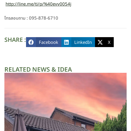
http://line.me/ti/p/%40evv0054j
โทรสอบถาม : 095-878-6710
SHARE :
Facebook
LinkedIn
X
RELATED NEWS & IDEA