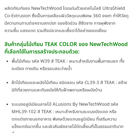
ผลิตภัณฑ์ของ NewTechWood โดดเด่นด้วยเทคโนโลยี UltraShield
Co-Extrusion ซึ่งเป็นการเคลือบผิววัสดุแบบพิเศษ 360 องศา ทำให้วัสดุ
มีความทนทานต่อคราบสกปรก รอยขีดข่วน สีซีดจาง การผุพังจาก
ความชื้น แสงแดด รวมถึงปลวกและเชื้อราได้อย่างยอดเยี่ยม
สินค้ากลุ่มไม้เทียม TEAK COLOR ของ NewTechWood
ที่เลือกใช้ในการรสร้างประกอบด้วย:
พื้นไม้เทียม รหัส W39 สี TEAK : เหมาะสำหรับงานพื้นภายนอก ทั้ง
ระเบียง ทางเดิน หรือรอบสระว่ายน้ำ
ฝ้าไม้เทียมและผนังไม้เทียม ชนิดลอน รหัส CL39-3 สี TEAK : สร้าง
มิติที่สวยงามและทันสมัยให้กับฝ้าเพดานหรือผนังบ้าน
ระแนงอลูมิเนียมลายไม้ ALusions By NewTechWood รหัส
MHL39-102 สี TEAK : เหมาะสำหรับงานระแนงบังแดด หรือ
ตกแต่งภายนอกอาคาร พิเศษด้วยแกนอลูมิเนียม ที่เสริมความ
แข็งแกร่งมากขึ้น และผิวสัมผัสลายไม้ปัดเสี้ยนที่เป็นธรรมชาติมาก