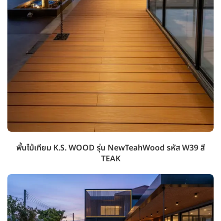
พื้นไม้เทียม K.S. WOOD รุ่น NewTeahWood รหัส W39 สี
TEAK