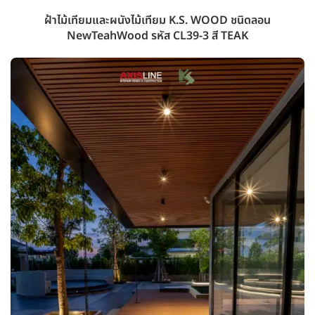
ฝ้าไม้เทียมและผนังไม้เทียม K.S. WOOD ชนิดลอน
NewTeahWood รหัส CL39-3 สี TEAK