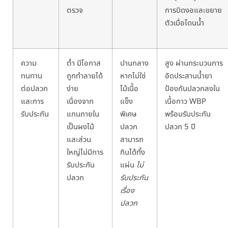
ตรวจ
การบิดงอและขยาย
ตัวเมื่อโดนน้ำ
ความ
ต่ำ
มีโอกาส
ปานกลาง
สูง
ผ่านกระบวนการ
ทนทาน
ถูกทำลายได้
หากไม่ใช่
อัดประสานน้ำยา
ต่อปลวก
ง่าย
ไม้เนื้อ
ป้องกันปลวกลงใน
และการ
เนื่องจาก
แข็ง
เนื้อ
กาว WBP
รับประกัน
แกนภายใน
พิเศษ
พร้อมรับประกัน
เป็นผงไม้
ปลวก
ปลวก 5 ปี
และส่วน
สามารถ
ใหญ่ไม่มีการ
กินได้ทั้ง
รับประกัน
แผ่น
ไม่
ปลวก
รับประกัน
เรื่อง
ปลวก