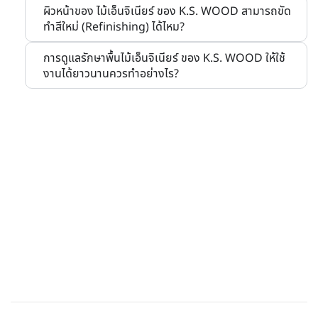
ผิวหน้าของ ไม้เอ็นจิเนียร์ ของ K.S. WOOD สามารถขัด
ทำสีใหม่ (Refinishing) ได้ไหม?
การดูแลรักษาพื้นไม้เอ็นจิเนียร์ ของ K.S. WOOD ให้ใช้
งานได้ยาวนานควรทำอย่างไร?
ติดต่อสอบถามเพิ่มเติม
สนใจผลิตภัณฑ์ ขอทราบโปรโมชั่น คำแนะนำอื่น ๆ
เกี่ยวกับสินค้า หรือ การติดตั้ง และเข้าชมสินค้าที่
โชว์รูม
สอบถามทางไลน์