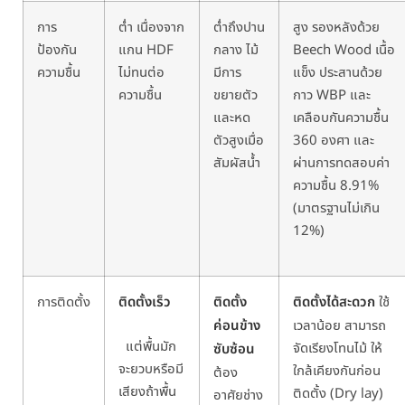
การ
ต่ำ
เนื่องจาก
ต่ำ
ถึงปาน
สูง รองหลังด้วย
ป้องกัน
แกน
HDF
กลาง ไม้
Beech Wood เนื้อ
ความชื้น
ไม่ทนต่อ
มีการ
แข็ง ประสานด้วย
ความชื้น
ขยายตัว
กาว WBP และ
และหด
เคลือบกันความชื้น
ตัวสูงเมื่อ
360 องศา และ
สัมผัสน้ำ
ผ่านการทดสอบค่า
ความชื้น 8.91%
(มาตรฐานไม่เกิน
12%)
การติดตั้ง
ติดตั้งเร็ว
ติดตั้ง
ติดตั้งได้สะดวก
ใช้
ค่อนข้าง
เวลาน้อย สามารถ
แต่พื้นมัก
จัดเรียงโทนไม้ ให้
ซับซ้อน
จะยวบหรือมี
ใกล้เคียงกันก่อน
ต้อง
เสียงถ้าพื้น
ติดตั้ง (Dry lay)
อาศัยช่าง