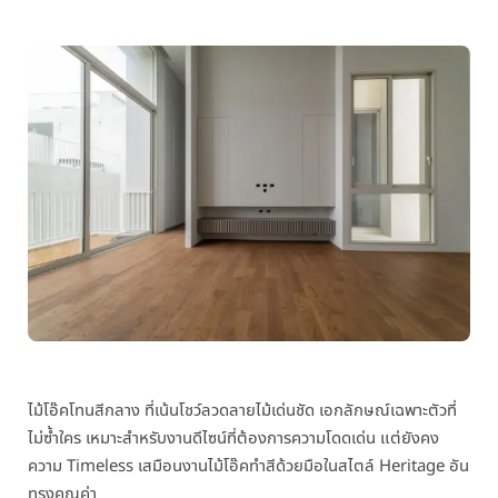
ไม้โอ๊คโทนสีกลาง ที่เน้นโชว์ลวดลายไม้เด่นชัด เอกลักษณ์เฉพาะตัวที่
ไม่ซ้ำใคร เหมาะสำหรับงานดีไซน์ที่ต้องการความโดดเด่น แต่ยังคง
ความ Timeless เสมือนงานไม้โอ๊คทำสีด้วยมือในสไตล์ Heritage อัน
ทรงคุณค่า