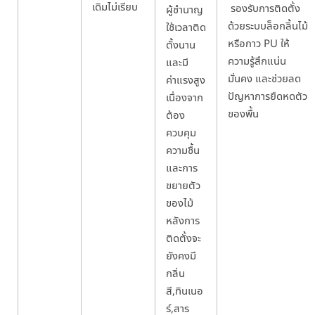
เดิมไม่เรียบ
รองรับการติดตั้ง
ผู้ชำนาญ
ด้วยระบบล็อกลิ้นไม้
ใช้เวลาติด
หรือกาว PU ให้
ตั้งนาน
ความรู้สึกแน่น
และมี
มั่นคง และช่วยลด
ค่าแรงสูง
ปัญหาการยืดหดตัว
เนื่องจาก
ของพื้น
ต้อง
ควบคุม
ความชื้น
และการ
ขยายตัว
ของไม้
หลังการ
ติดตั้งจะ
ยังคงมี
กลิ่น
สี,ทินเนอ
ร์,สาร