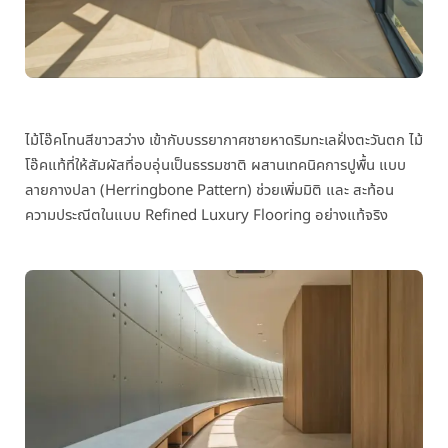
ไม้โอ๊คโทนสีขาวสว่าง เข้ากับบรรยากาศชายหาดริมทะเลฝั่งตะวันตก ไม้
โอ๊คแท้ที่ให้สัมผัสที่อบอุ่นเป็นธรรมชาติ ผสานเทคนิคการปูพื้น แบบ
ลายกางปลา (Herringbone Pattern) ช่วยเพิ่มมิติ และ สะท้อน
ความประณีตในแบบ Refined Luxury Flooring อย่างแท้จริง