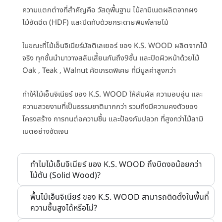
ความแตกต่างที่สำคัญคือ วัสดุพื้นฐาน ไม้ลามิเนตผลิตจากผง
ไม้อัดฉีด (HDF) และปิดทับด้วยกระดาษพิมพ์ลายไม้
ในขณะที่ไม้เอ็นจิเนียร์มัลติเลเยอร์
ของ K.S. WOOD
ผลิตจากไม้
จริง ทุกชั้นนำมาวางสลับเสี้ยนกันถึง9ชั้น และปิดผิวหน้าด้วย
ไม้
Oak , Teak , Walnut คัดเกรดพิเศษ ที่มีมูลค่าสูงกว่า
ทำให้ไม้เอ็นจิเนียร์
ของ K.S. WOOD
ให้สัมผัส ความอบอุ่น และ
ความสวยงามที่เป็นธรรมชาติมากกว่า รวมถึงมีความคงตัวของ
โครงสร้าง การทนต่อความชื้น และป้องกันปลวก ที่สูงกว่าไม้ลามิ
เนตอย่างชัดเจน
ทำไมไม้เอ็นจิเนียร์ ของ K.S. WOOD ถึงบิดงอน้อยกว่า
ไม้ตัน (Solid Wood)?
พื้นไม้เอ็นจิเนียร์ ของ K.S. WOOD สามารถติดตั้งในพื้นที่
ความชื้นสูงได้หรือไม่?