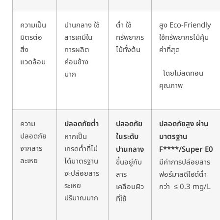
ความเป็น
ปานกลาง
ใช้
ต่ำ
ใช้
สูง
Eco-Friendly
มิตรต่อ
สารเคมีใน
ทรัพยากร
ใช้ทรัพยากรไม้คุ้ม
สิ่ง
การผลิต
ไม้ทั้งต้น
ค่าที่สุด
แวดล้อม
ค่อนข้าง
โดยไม่ลดทอน
มาก
คุณภาพ
ความ
ปลอดภัยต่ำ
ปลอดภัย
ปลอดภัยสูง
ผ่าน
ปลอดภัย
หากเป็น
ในระดับ
มาตรฐาน
จากสาร
เกรดต่ำที่ไม่
ปานกลาง
F****/Super E0
ละเหย
ได้มาตรฐาน
ขึ้นอยู่กับ
มีค่าการปล่อยสาร
จะปล่อยสาร
สาร
ฟอร์มาลดีไฮด์ต่ำ
ระเหย
เคลือบผิว
กว่า
≤ 0.3 mg/L
ปริมาณมาก
ที่ใช้