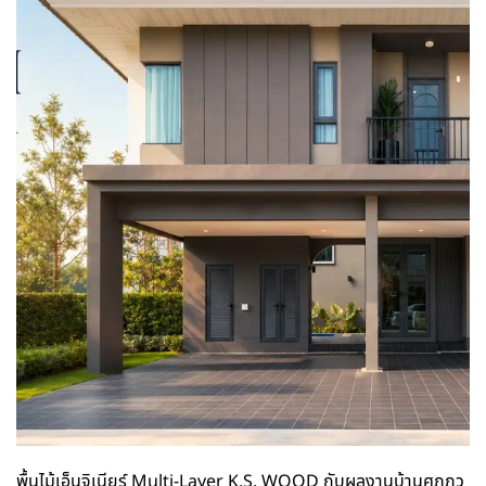
พื้นไม้เอ็นจิเนียร์ Multi-Layer K.S. WOOD กับผลงานบ้านศุภภูว