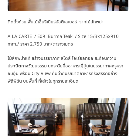
ติดตั้งด้วย พื้นไม้เอ็นจิเนียร์
มัลติเลเยอร์
จากไม้สัก
พม่า
A LA CARTE / E09 Burma Teak / Size 15/3x125x910
mm./ ราคา 2,750 บาท/ตารางเมตร
ไม้สัก
พม่า
แท้ สร้างบรรยากาศ สไตล์ โอเรียลทอล
สะท้อนความ
ประณีตทางวัฒนธรรม
ยกระดับมื้ออาหารญี่ปุ่นในบรรยากาศหรูหรา
อบอุ่น พร้อม City View ดื่มด่ำกับรสชาติอาหารที่รังสรรค์อย่าง
พิถีพิถัน บนพื้นที่ ที่ใส่ใจในทุกรายละเอียด