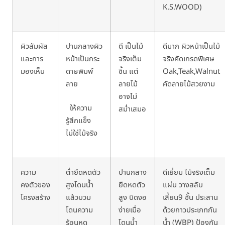
K.S.WOOD)
ผิวสัมผัส
ปานกลางผิว
ดี เป็นไม้
ดีมาก ผิวหน้าเป็นไม้
และการ
หน้าเป็นกระ
จริงเต็ม
จริงคัดเกรดพิเศษ
มองเห็น
ดาษพิมพ์
ชิ้น แต่
Oak,Teak,Walnut
ลาย
ลายไม้
คัดลายไม้สวยงาม
อาจไม่
ให้ความ
สม่ำเสมอ
รู้สึกแข็ง
ไม่ใช่ไม้จริง
ความ
ต่ำ
ยืดหดตัว
ปานกลาง
ดีเยี่ยม ไม้จริงเต็ม
คงตัวของ
สูงโดนน้ำ
ยืดหดตัว
แผ่น
วางสลับ
โครงสร้าง
แล้วบวม
สูง บิดงอ
เสี้ยน9 ชั้น ประสาน
โดนความ
ง่ายเมื่อ
ด้วย
กาวประเภทกัน
ร้อนหด
โดนน้ำ
น้ำ (WBP)
ป้องกัน