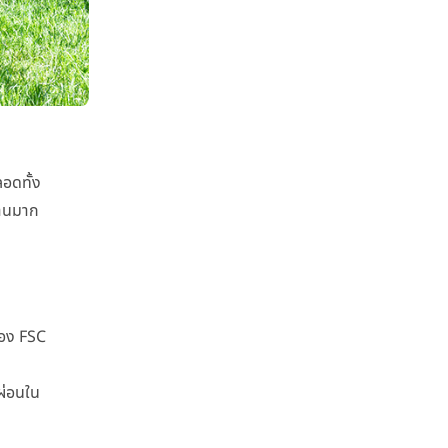
อดทั้ง
้านมาก
รอง FSC
กผ่อนใน