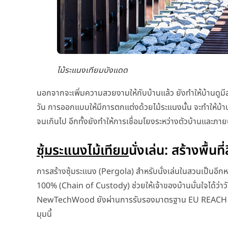
ไม้ระแนงเทียมบังแดด
นอกจากจะเพิ่มความสวยงามให้กับบ้านแล้ว ยังทำให้บ้านดูมี
วัน การออกแบบให้มีการตกแต่งด้วยไม้ระแนงนั้น จะทำให้บ้านด
จนเกินไป อีกทั้งยังทำให้การเชื่อมโยงระหว่างตัวบ้านและภา
ซุ้มระแนงไม้เทียม
นั่งเล่น: สร้างพื้นท
การสร้างซุ้มระแนง (Pergola) สำหรับนั่งเล่นในสวนเป็นอีกหนึ
100% (Chain of Custody)
ช่วยให้เจ้าของบ้านมั่นใจได้ว
NewTechWood ยังผ่านการรับรองมาตรฐาน EU REACH ว่
มุมนี้