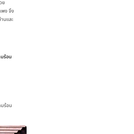
้วย
แพง จึง
บ้านและ
มร้อน
ามร้อน