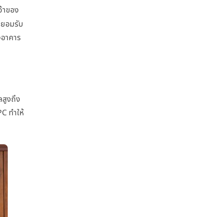
จ้าของ
รยอมรับ
งอาคาร
สูงถึง
C ทำให้