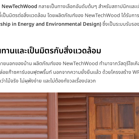
ก
NewTechWood
กลายเป็นทางเลือกอันดับต้นๆ สำหรับสถาปนิกและเ
บที่เป็นมิตรต่อสิ่งแวดล้อม โดยผลิตภัณฑ์ของ NewTechWood ได้รับกา
ship in Energy and Environmental Design)
ซึ่งเป็นระบบรับรอ
นทานและเป็นมิตรกับสิ่งแวดล้อม
ักษณ์ภายนอกของบ้าน ผลิตภัณฑ์ของ NewTechWood ทำมาจากวัสดุรีไซเคิล
ล่อยก๊าซคาร์บอนฟุตพริ้นท์
นอกจากความยั่งยืนแล้ว ด้วยโครงสร้าง WP
ไม้จริง ไม่ผุพังง่าย และไม่ต้องกังวลเรื่องปลวก