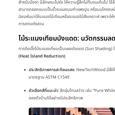
สำหรับบังตา มีลักษณะโปร่ง ให้ความรู้สึกไม่ทึบจนเกินไป ใ
สามารถออกแบบเป็นรั้วระแนงบนกำแพงปูน หรือบนโครงเหล็ก ซึ
นิยมหันมาใช้ระแนงไม้เทียมหรือระแนงไม้สังเคราะห์ เพราะให้ค
การตกแต่งสวน
ไม้ระแนงเทียมบังแดด: นวัตกรรมล
การติดตั้งไม้ระแนงเทียมเป็นแผงบังแดด (Sun Shading) ไม่
(Heat Island Reduction)
ประสิทธิภาพการสะท้อนแสง:
NewTechWood มีสีให้เ
มาตรฐาน ASTM C1549
ตัวเลือกสีที่แนะนำ:
สีกลุ่มโทนสว่าง เช่น “Pure Whi
ของตัวบ้านได้อย่างมีประสิทธิภาพ