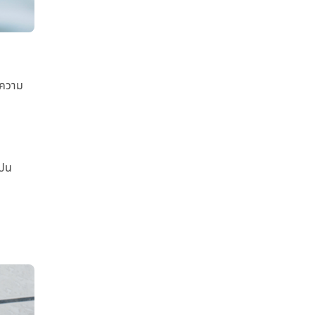
ำความ
รปน