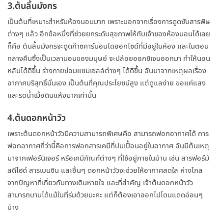
3.ต้นลิ้นมังกร
เป็นต้นที่เหมาะสำหรับห้องนอนมาก เพราะนอกจากเรื่องการดูดซับสารพิษ
ต่างๆ แล้ว อีกข้อหนึ่งที่ช่วยยกระดับสุขภาพให้กับเจ้าของห้องนอนได้เลย
ก็คือ ต้นลิ้นมังกรจะดูดก๊าซคาร์บอนไดออกไซด์ที่มีอยู่ในห้อง และในตอน
กลางคืนซึ่งเป็นเวลานอนของมนุษย์ จะปล่อยออกซิเจนออกมา ทำให้นอน
หลับได้ดีขึ้น ร่างกายซ่อมแซมเซลล์ต่างๆ ได้ดีขึ้น อันมาจากเหตุผลเรื่อง
อากาศบริสุทธิ์นั่นเอง เป็นต้นที่คุณประโยชน์สูง แต่ดูแลง่าย ขอแค่แสง
และรดน้ำเมื่อดินแห้งมากเท่านั้น
4.ต้นดอกหน้าวัว
เพราะต้นดอกหน้าวัวมีความสามารถพิเศษคือ สามารถฟอกอากาศได้ การ
ฟอกอากาศที่ว่านี้คือการฟอกสารเคมีที่ปนเปื้อนอยู่ในอากาศ อันมีต้นเหตุ
มาจากเฟอร์นิเจอร์ หรือเคมีภัณฑ์ต่างๆ ที่ใช้อยู่ภายในบ้าน เช่น สารฟอร์มั
ลดีไฮด์ สารเบนซิน และอื่นๆ ดอกหน้าวัวจะช่วยให้อากาศสดใส ห่างไกล
จากปัญหาที่เกี่ยวกับทางเดินหายใจ และที่สำคัญ เจ้าต้นดอกหน้าวัว
สามารถบานได้แม้ในที่ร่มด้วยนะคะ แต่ก็ต้องเอาออกไปโดนแดดอ่อนๆ
บ้าง