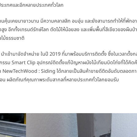
นประเทศและอีกหลายประเทศทั่วโลก
่ผู้คนคุ้นเคยมายาวนาน มีความคลาสสิก อบอุ่น และยังสามารถทำให้ที่พักอา
ูง อีกทั้งเทรนด์รักษ์โลก ตัดไม้ให้น้อยลง และเพิ่มพื้นที่สีเขียวของผืนป่
ทนไม้ธรรมชาติ
ท นำเข้ามาจัดจำหน่าย ในปี 2019 ที่มาพร้อมบริการติดตั้ง ซึ่งในเวลาดั้งกล
รรม Smart Clip อุปกรณ์ติดตั้งแก้ปัญหาผนังไม้เทียมบิดโก่งที่ได้คิด
 NewTechWood : Siding ได้กลายเป็นสินค้าขายดีติดอันดับตลอดก
บลอน ผลิตภัณฑ์คุณภาพระดับสากลที่หลายประเทศทั่วโลกยอมรับ