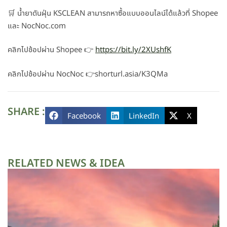
🛒 น้ำยาดันฝุ่น KSCLEAN สามารถหาซื้อแบบออนไลน์ได้แล้วที่ Shopee
และ NocNoc.com
คลิกไปช้อปผ่าน Shopee 👉
https://bit.ly/2XUshfK
คลิกไปช้อปผ่าน NocNoc 👉shorturl.asia/K3QMa
SHARE :
Facebook
LinkedIn
X
RELATED NEWS & IDEA