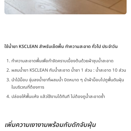
ใช้น้ำยา KSCLEAN สำหรับเช็ดพื้น ทำความสะอาด ทั่วไป ประจำวัน
ทำความสะอาดพื้นเพื่อกำจัดคราบเบื้องต้นด้วยผ้าชุบน้ำสะอาด
ผสมน้ำยา KSCLEAN กับน้ำสะอาด น้ำยา 1 ส่วน : น้ำสะอาด 10 ส่วน
นำไม้ม็อบ จุ่มลงน้ำยาที่ผสมน้ำ บิดหมาด ๆ นำผ้าม็อบไปถูพื้นดันฝุ่น
ในบริเวณที่ต้องการ
ปล่อยให้พื้นแห้ง แล้วใช้งานได้ทันที ไม่ต้องถูน้ำสะอาดซ้ำ
เพิ่มความเงางามพร้อมกับดักจับฝุ่น