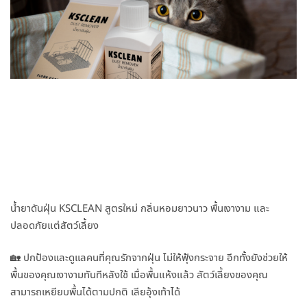
น้ำยาดันฝุ่น KSCLEAN สูตรใหม่ กลิ่นหอมยาวนาว พื้นเงางาม และ
ปลอดภัยแต่สัตว์เลี้ยง
🏡 ปกป้องเเละดูเเลคนที่คุณรักจากฝุ่น ไม่ให้ฟุ้งกระจาย อีกทั้งยังช่วยให้
พื้นของคุณเงางามทันทีหลังใช้ เมื่อพื้นแห้งแล้ว สัตว์เลี้ยงของคุณ
สามารถเหยียบพื้นได้ตามปกติ เลียอุ้งเท้าได้