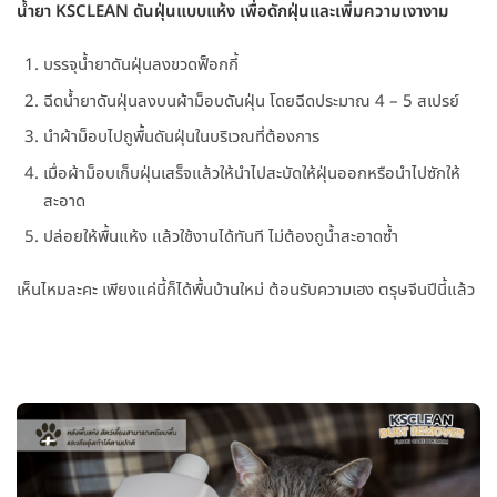
น้ำยา KSCLEAN ดันฝุ่นแบบแห้ง เพื่อดักฝุ่นและเพิ่มความเงางาม
บรรจุน้ำยาดันฝุ่นลงขวดฟ็อกกี้
ฉีดน้ำยาดันฝุ่นลงบนผ้าม็อบดันฝุ่น โดยฉีดประมาณ 4 – 5 สเปรย์
นำผ้าม็อบไปถูพื้นดันฝุ่นในบริเวณที่ต้องการ
เมื่อผ้าม็อบเก็บฝุ่นเสร็จแล้วให้นำไปสะบัดให้ฝุ่นออกหรือนำไปซักให้
สะอาด
ปล่อยให้พื้นแห้ง แล้วใช้งานได้ทันที ไม่ต้องถูน้ำสะอาดซ้ำ
เห็นไหมละคะ เพียงแค่นี้ก็ได้พื้นบ้านใหม่ ต้อนรับความเฮง ตรุษจีนปีนี้แล้ว