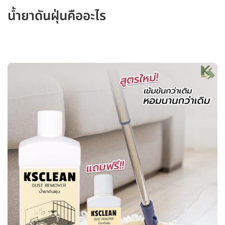
น้ำยาดันฝุ่นคืออะไร