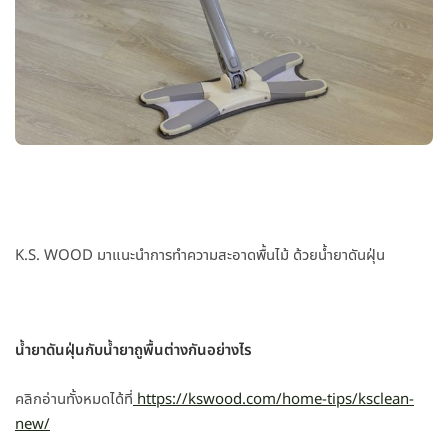
K.S. WOOD มาแนะนำการทำความสะอาดพื้นไม้ ด้วยน้ำยาดันฝุ่น
น้ำยาดันฝุ่นกับน้ำยาถูพื้นต่างกันอย่างไร
คลิกอ่านทั้งหมดได้ที่
https://kswood.com/home-tips/ksclean-
new/