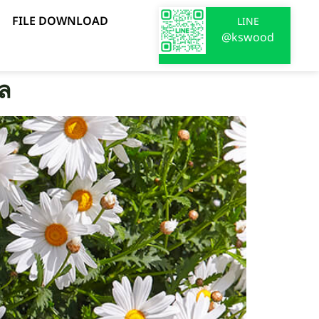
FILE DOWNLOAD
LINE
@kswood
คล