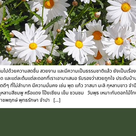
ด้วยความสดชื่น สวยงาม และมีความเป็นธรรมชาติแล้ว ยังเป็นเรื่องเกี่ย
และแต่ละต้นแต่ละดอกที่เราเอามาเสนอ รับรองว่าสวยถูกใจ ประดับบ้านได
วิตดีๆ ที่ไม่ลำบาก มีความมั่นคง เช่น พุด แก้ว วาสนา มะลิ กุหลาบขาว 
ลาบสีชมพู หรือแดง โป๊ยเซียน เข็ม ชวนชม วันพุธ เหมาะกับดอกไม้โทนส
 ราชพฤกษ์ พุทธรักษา จำปา […]