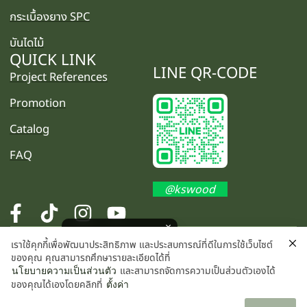
กระเบื้องยาง SPC
บันไดไม้
QUICK LINK
LINE QR-CODE
Project References
Promotion
Catalog
FAQ
@kswood
โปรโมชั่นพิเศษ คลิกเลย
เราใช้คุกกี้เพื่อพัฒนาประสิทธิภาพ และประสบการณ์ที่ดีในการใช้เว็บไซต์
©2025 K.S. WOOD CO., LTD. All rights reserved.
ของคุณ คุณสามารถศึกษารายละเอียดได้ที่
และสามารถจัดการความเป็นส่วนตัวเองได้
นโยบายความเป็นส่วนตัว
ของคุณได้เองโดยคลิกที่
ตั้งค่า