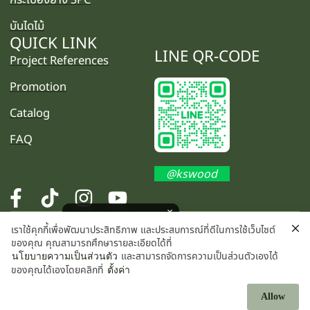
บันไดไม้
QUICK LINK
LINE QR-CODE
Project References
Promotion
Catalog
FAQ
@kswood
โปรโมชั่นพิเศษ คลิกเลย
เราใช้คุกกี้เพื่อพัฒนาประสิทธิภาพ และประสบการณ์ที่ดีในการใช้เว็บไซต์
©2025 K.S. WOOD CO., LTD. All rights reserved.
ของคุณ คุณสามารถศึกษารายละเอียดได้ที่
และสามารถจัดการความเป็นส่วนตัวเองได้
นโยบายความเป็นส่วนตัว
ของคุณได้เองโดยคลิกที่
ตั้งค่า
Allow