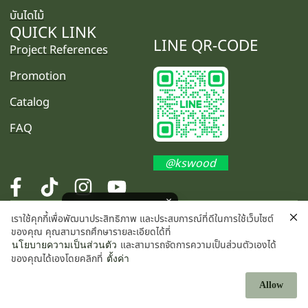
บันไดไม้
QUICK LINK
LINE QR-CODE
Project References
Promotion
Catalog
FAQ
@kswood
โปรโมชั่นพิเศษ คลิกเลย
เราใช้คุกกี้เพื่อพัฒนาประสิทธิภาพ และประสบการณ์ที่ดีในการใช้เว็บไซต์
©2025 K.S. WOOD CO., LTD. All rights reserved.
ของคุณ คุณสามารถศึกษารายละเอียดได้ที่
และสามารถจัดการความเป็นส่วนตัวเองได้
นโยบายความเป็นส่วนตัว
ของคุณได้เองโดยคลิกที่
ตั้งค่า
Allow