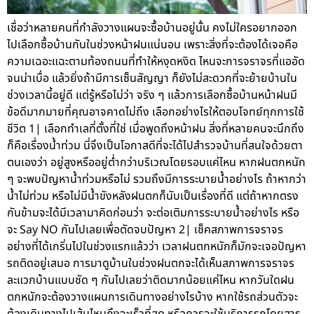
เชื่อว่าหลายคนที่กำลังวางแผนจะซื้อบ้านอยู่นั้น คงไม่ใครอยากออก
ไปเลือกซื้อบ้านกันในช่วงหน้าฝนแน่นอน เพราะสิ่งที่จะต้องได้เจอคือ
ความเฉอะแฉะตามท้องถนนที่ทำให้หงุดหงิด ไหนจะการจราจรที่แออัด
จนน่าเบื่อ แล้วยิ่งถ้ามีการเซ็นสัญญา ก็ยังไม่สะดวกที่จะย้ายบ้านใน
ช่วงเวลานี้อยู่ดี แต่รู้หรือไม่ว่า จริง ๆ แล้วการเลือกซื้อบ้านหน้าฝนมี
ข้อดีมากมายที่คุณอาจคาดไม่ถึง เลือกอย่างไรให้ตอบโจทย์ทุกการใช้
ชีวิต 1| เลือกทำเลที่ตั้งที่ใช่ เมื่อพูดถึงหน้าฝน สิ่งที่หลายคนจะนึกถึง
ก็คือเรื่องน้ำท่วม นี่จึงเป็นโอกาสดีที่จะได้ไปสำรวจบ้านที่สนใจด้วยตา
ตนเองว่า อยู่สูงหรืออยู่ต่ำกว่าบริเวณโดยรอบแค่ไหน หากฝนตกหนัก
ๆ จะพบปัญหาน้ำท่วมหรือไม่ รวมถึงมีการระบายน้ำอย่างไร ถ้าหากว่า
น้ำไม่ท่วม หรือไม่มีน้ำขังหลังฝนตกก็นับเป็นเรื่องที่ดี แต่ถ้าหากตรง
กันข้ามจะได้มีเวลามาคิดก่อนว่า จะต่อเติมการระบายน้ำอย่างไร หรือ
จะ Say NO กันไปเลยเพื่อตัดจบปัญหา 2| เช็คสภาพการจราจร
อย่างที่ได้เกริ่นไปในช่วงแรกแล้วว่า เวลาฝนตกหนักก็มักจะเจอปัญหา
รถติดอยู่เสมอ การมาดูบ้านในช่วงฝนตกจะได้เห็นสภาพการจราจร
ละแวกบ้านแบบชัด ๆ กันไปเลยว่าติดมากน้อยแค่ไหน หากวันใดฝน
ตกหนักจะต้องวางแผนการเดินทางอย่างไรบ้าง หากใช้รถส่วนตัวจะ
ต้องเดินทางไปเส้นไหนถึงจะเร็วที่สุด หรือควรจะใช้บริการรถโดยสาร