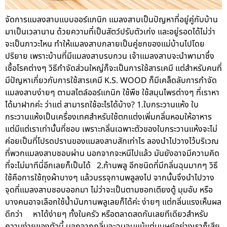
จัดการแมลงสาบแบบออร์แกนิก แมลงสาบเป็นปัญหาที่อยู่คู่กับบ้าน
มาเป็นเวลานาน ด้วยความที่เป็นสัตว์ปรับตัวเก่ง และอยู่รอดได้ไม่ว่า
จะเป็นภาวะไหน ทำให้แมลงสาบกลายเป็นคู่ชกของแม่บ้านไปโดย
ปริยาย เพราะบ้านที่มีแมลงสาบรบกวน เจ้าแมลงสาบจะนำพามาซึ่ง
เชื้อโรคต่างๆ วิธีกำจัดส่วนใหญ่ก็จะเป็นการใช้สารเคมี แต่สำหรับคนที่
มีปัญหาเกี่ยวกับการใช้สารเคมี K.S. WOOD ก็มีเคล็ดลับการกำจัด
แมลงสาบง่ายๆ ตามสไตล์ออร์แกนิก ใช้พืช ใช้สมุนไพรต่างๆ ที่เราหา
ได้มาฝากค่ะ ว่าแต่ สามารถใช้อะไรได้บ้าง? 1.ใบกระวานแห้ง ใบ
กระวานแห้งเป็นเครื่องเทศสำหรับใช้ตกแต่งเพิ่มกลิ่นหอมให้อาหาร
แต่มีแต่เราเท่านั้นที่ชอบ เพราะกลิ่นเฉพาะตัวของใบกระวานแห้งจะไม่
ค่อยเป็นที่โปรดปรานของแมลงสาบสักเท่าไร ลองนำไปวางไว้บริเวณ
ที่พวกแมลงสาบชอบผ่าน นอกจากจะหนีไปแล้ว มันยังอาจมีความคิด
ที่จะไม่มาทีนี่อีกเลยก็เป็นได้ 2.ก้านพลู อีกชนิดที่มีกลิ่นฉุนมากๆ วิธี
ใช้คือการใช้ถุงผ้าบางๆ แล้วบรรจุกานพลูลงไป จากนั้นจึงนำไปวาง
จุดที่แมลงสาบชอบออกมา ไม่ว่าจะเป็นตามซอกเตียงตู้ มุมอับ หรือ
บางคนอาจเลือกใช้น้ำมันกานพลูเลยก็ได้ค่ะ ง่ายๆ แต่กลิ่นแรงเห็นผล
ดีกว่า หาได้ง่ายๆ ทั้งในครัว หรือตลาดสดกันเลยทีเดียวสำหรับ
ความง่ายของตัวนี้ นอกจากกลิ่นจะฉุนจนแม้แต่มนุษย์อย่างเราก็เสีย