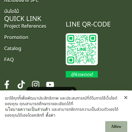
บันไดไม้
QUICK LINK
LINE QR-CODE
Project References
Promotion
Catalog
FAQ
@kswood
โปรโมชั่นพิเศษ คลิกเลย
เราใช้คุกกี้เพื่อพัฒนาประสิทธิภาพ และประสบการณ์ที่ดีในการใช้เว็บไซต์
©2025 K.S. WOOD CO., LTD. All rights reserved.
ของคุณ คุณสามารถศึกษารายละเอียดได้ที่
และสามารถจัดการความเป็นส่วนตัวเองได้
นโยบายความเป็นส่วนตัว
ของคุณได้เองโดยคลิกที่
ตั้งค่า
Allow