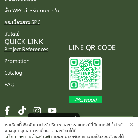
พื้น WPC สำหรับงานภายใน
กระเบื้องยาง SPC
บันไดไม้
QUICK LINK
LINE QR-CODE
Project References
Promotion
Catalog
FAQ
@kswood
โปรโมชั่นพิเศษ คลิกเลย
เราใช้คุกกี้เพื่อพัฒนาประสิทธิภาพ และประสบการณ์ที่ดีในการใช้เว็บไซต์
©2025 K.S. WOOD CO., LTD. All rights reserved.
ของคุณ คุณสามารถศึกษารายละเอียดได้ที่
และสามารถจัดการความเป็นส่วนตัวเองได้
นโยบายความเป็นส่วนตัว