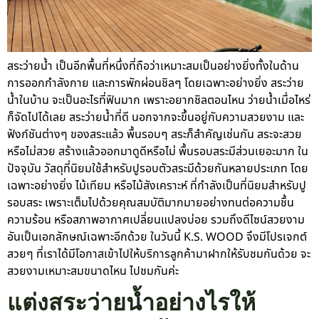
สระว่ายน้ำ เป็นอีกพื้นที่หนึ่งที่ถือว่าเหมาะสมเป็นอย่างยิ่งทั้งในด้าน
การออกกำลังกาย และการพักผ่อนชิลๆ โดยเฉพาะอย่างยิ่ง สระว่าย
น้ำในบ้าน จะเป็นอะไรที่ฟินมาก เพราะอยากชิลตอนไหน ว่ายน้ำเมื่อไหร่
ก็จัดไปได้เลย สระว่ายน้ำที่ดี นอกจากจะขึ้นอยู่กับความสวยงาม และ
ฟังก์ชันต่างๆ ของสระแล้ว พื้นรอบๆ สระก็สำคัญเช่นกัน สระจะสวย
หรือไม่สวย สร้างแล้วออกมาดูดีหรือไม่ พื้นรอบสระมีส่วนเยอะมาก ใน
ปัจจุบัน วัสดุที่นิยมใช้สำหรับปูรอบตัวสระมีด้วยกันหลายประเภท โดย
เฉพาะอย่างยิ่ง ไม้เทียม หรือไม้สังเคราะห์ ที่กำลังเป็นที่นิยมสำหรับปู
รอบสระ เพราะเต็มไปด้วยคุณสมบัติมากมายอย่างทนต่อความชื้น
ความร้อน หรือสภาพอากาศเปลี่ยนแปลงบ่อย รวมถึงดีไซน์สวยงาม
อันเป็นเอกลักษณ์เฉพาะอีกด้วย ในวันนี้ K.S. WOOD จึงมีโปรเจกต์
สวยๆ ที่เราได้มีโอกาสเข้าไปให้บริการลูกค้ามาฝากให้รับชมกันด้วย จะ
สวยงามเหมาะสมขนาดไหน ไปชมกันค่ะ
แต่งสระว่ายน้ำอย่างไรให้