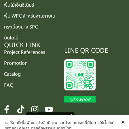
พื้นไม้เอ็นจิเนียร์
พื้น WPC สำหรับงานภายใน
กระเบื้องยาง SPC
บันไดไม้
QUICK LINK
LINE QR-CODE
Project References
Promotion
Catalog
FAQ
@kswood
โปรโมชั่นพิเศษ คลิกเลย
เราใช้คุกกี้เพื่อพัฒนาประสิทธิภาพ และประสบการณ์ที่ดีในการใช้เว็บไซต์
©2025 K.S. WOOD CO., LTD. All rights reserved.
ของคุณ คุณสามารถศึกษารายละเอียดได้ที่