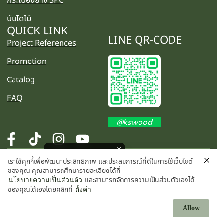
บันไดไม้
QUICK LINK
LINE QR-CODE
Project References
Promotion
Catalog
FAQ
@kswood
โปรโมชั่นพิเศษ คลิกเลย
เราใช้คุกกี้เพื่อพัฒนาประสิทธิภาพ และประสบการณ์ที่ดีในการใช้เว็บไซต์
©2025 K.S. WOOD CO., LTD. All rights reserved.
ของคุณ คุณสามารถศึกษารายละเอียดได้ที่
และสามารถจัดการความเป็นส่วนตัวเองได้
นโยบายความเป็นส่วนตัว
ของคุณได้เองโดยคลิกที่
ตั้งค่า
Allow