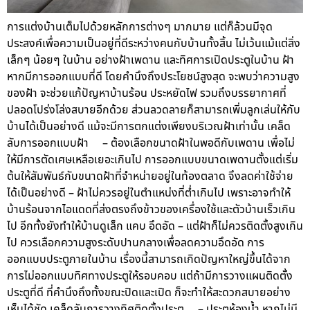
การแต่งบ้านเต็มไปด้วยหลักการต่างๆ มากมาย แต่ก็ล้วนมีจุด
ประสงค์เพื่อความเป็นอยู่ที่ดีระหว่างคนกับบ้านทั้งสิ้น ไม่เว้นแม้แต่สิ่ง
เล็กๆ น้อยๆ ในบ้าน อย่างฝ้าเพดาน และทิศการเปิดประตูในบ้าน ฝ้า
หากมีการออกแบบที่ดี โดยคำนึงถึงประโยชน์สูงสุด จะพบว่าความสูง
ของฝ้า จะช่วยแก้ปัญหาบ้านร้อน ประหยัดไฟ รวมถึงบรรยากาศที่
ปลอดโปร่งโล่งสบายอีกด้วย ส่วนลวดลายก็สามารถเพิ่มลูกเล่นให้กับ
บ้านได้เป็นอย่างดี แม้จะมีการตกแต่งเพียงบริเวณฝ้าเท่านั้น เคล็ด
ลับการออกแบบฝ้า – ต้องเลือกขนาดฝ้าในพอดีกับเพดาน เพื่อไม่
ให้มีการตัดเศษเหลือเยอะเกินไป การออกแบบขนาดเพดานตั้งแต่เริ่ม
ต้นให้สัมพันธ์กับขนาดฝ้าที่จำหน่ายอยู่ในท้องตลาด จึงลดค่าใช้จ่าย
ได้เป็นอย่างดี – ฝ้าไม่ควรอยู่ในตำแหน่งที่ต่ำเกินไป เพราะอาจทำให้
บ้านร้อนจากไอแดดที่ส่งตรงถึงข้าวของเครื่องใช้และตัวบ้านเร็วเกิน
ไป อีกทั้งยังทำให้บ้านดูเล็ก แคบ อึดอัด – แต่ฝ้าก็ไม่ควรติดตั้งสูงเกิน
ไป ควรเลือกความสูงระดับปานกลางเพื่อลดความอึดอัด การ
ออกแบบประตูภายในบ้าน เรื่องนี้สามารถเกิดปัญหาใหญ่ขึ้นได้จาก
การไม่ออกแบบทิศทางประตูให้รอบคอบ แต่ถ้ามีการวางแผนติดตั้ง
ประตูที่ดี ที่คำนึงถึงทั้งขณะปิดและเปิด ก็จะทำให้สะดวกสบายอย่าง
เห็นได้ชัด เคล็ดลับการวางทิศติดตั้งประตู – ประตูห้องน้ำ หากไม่มี