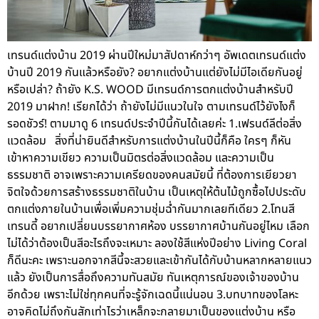
เทรนด์แต่งบ้าน 2019 ผ่านปีใหม่มาสัปดาห์กว่าๆ อัพเดตเทรนด์แต่ง
บ้านปี 2019 กันแล้วหรือยัง? อยากแต่งบ้านแต่ยังไม่มีไอเดียกันอยู่
หรือเปล่า? ถ้ายัง K.S. WOOD มีเทรนด์การตกแต่งบ้านสำหรับปี
2019 มาฝาก! เรียกได้ว่า ถ้ายังไม่มีแนวในใจ ตามเทรนด์ไว้ยังไงก็
รอดชัวร์! ตามมาดู 6 เทรนด์ประจำปีนี้กันได้เลยค่ะ 1.เฟรนด์ลีต่อสิ่ง
แวดล้อม สิ่งที่น่ายินดีสำหรับการแต่งบ้านในปีนี้ก็คือ ใครๆ ก็หัน
เข้าหาความเขียว ความเป็นมิตรต่อสิ่งแวดล้อม และความเป็น
ธรรมชาติ อาจเพราะความเครียดของคนสมัยนี้ ที่ต้องการเยียวยา
จิตใจด้วยการสร้างธรรมชาติในบ้าน เป็นเหตุให้ต้นไม้ถูกซื้อไปประดับ
ตกแต่งภายในบ้านเพื่อเพิ่มความชุ่มฉ่ำกันมากเลยทีเดียว 2.โทนสี
เทรนดี้ อยากเปลี่ยนบรรยากาศห้อง บรรยากาศบ้านกันอยู่ไหม เลือก
ไม่ได้ว่าต้องเป็นสีอะไรถึงจะเหมาะ ลองใช้สีแห่งปีอย่าง Living Coral
ก็ดีนะคะ เพราะนอกจากสีนี้จะสวยและเข้ากันได้กับบ้านหลากหลายแนว
แล้ว ยังเป็นการสื่อถึงความทันสมัย ทันเหตุการณ์ของเจ้าของบ้าน
อีกด้วย เพราะไม่ใช่ทุกคนที่จะรู้จักเฉดนี้แน่นอน 3.บทบาทของโลหะ
อาจคิดไม่ถึงกันสักเท่าไรว่าเหล็กจะกลายมาเป็นของแต่งบ้าน หรือ