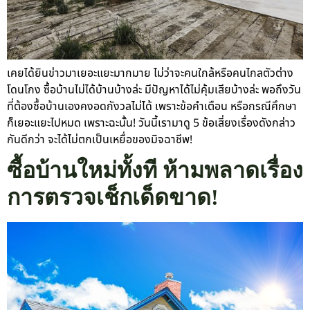
เคยได้ยินข่าวมาเยอะแยะมากมาย ไม่ว่าจะคนใกล้หรือคนไกลตัวต่าง
โดนโกง ซื้อบ้านไม่ได้บ้านบ้างล่ะ มีปัญหาได้ไม่คุ้มเสียบ้างล่ะ พอถึงวัน
ที่ต้องซื้อบ้านเองคงอดกังวลไม่ได้ เพราะข้อคำเตือน หรือกรณีศึกษา
ก็เยอะแยะไปหมด เพราะฉะนั้น! วันนี้เรามาดู 5 ข้อเสี่ยงเรื่องดังกล่าว
กันดีกว่า จะได้ไม่ตกเป็นเหยื่อของมิจฉาชีพ!
ซื้อบ้านใหม่ทั้งที ห้ามพลาดเรื่อง
การตรวจเช็กเด็ดขาด!