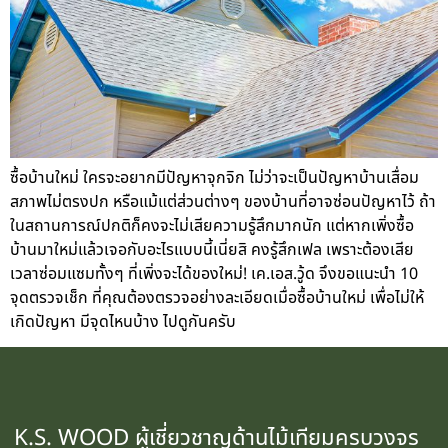
ซื้อบ้านใหม่ ใครจะอยากมีปัญหาจุกจิก ไม่ว่าจะเป็นปัญหาบ้านเสื่อม
สภาพไม่ตรงปก หรือแม้แต่ส่วนต่างๆ ของบ้านที่อาจซ่อนปัญหาไว้ ถ้า
ในสถานการณ์ปกติก็คงจะไม่เสียความรู้สึกมากนัก แต่หากเพิ่งซื้อ
บ้านมาใหม่แล้วเจอกับอะไรแบบนี้เนี่ยสิ คงรู้สึกเฟล เพราะต้องเสีย
เวลาซ่อมแซมทั้งๆ ที่เพิ่งจะได้ของใหม่! เค.เอส.วู้ด จึงขอแนะนำ 10
จุดตรวจเช็ก ที่คุณต้องตรวจอย่างละเอียดเมื่อซื้อบ้านใหม่ เพื่อไม่ให้
เกิดปัญหา มีจุดไหนบ้าง ไปดูกันครับ
K.S. WOOD ผู้เชี่ยวชาญด้านไม้เทียมครบวงจร