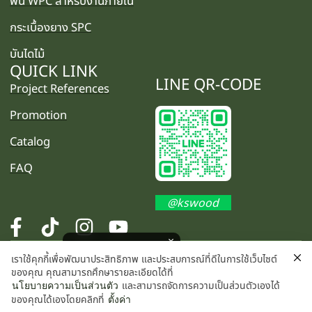
พื้น WPC สำหรับงานภายใน
กระเบื้องยาง SPC
บันไดไม้
QUICK LINK
LINE QR-CODE
Project References
Promotion
Catalog
FAQ
@kswood
โปรโมชั่นพิเศษ คลิกเลย
เราใช้คุกกี้เพื่อพัฒนาประสิทธิภาพ และประสบการณ์ที่ดีในการใช้เว็บไซต์
©2025 K.S. WOOD CO., LTD. All rights reserved.
ของคุณ คุณสามารถศึกษารายละเอียดได้ที่
และสามารถจัดการความเป็นส่วนตัวเองได้
นโยบายความเป็นส่วนตัว
ของคุณได้เองโดยคลิกที่
ตั้งค่า