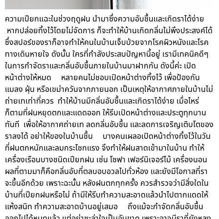
ความเปียกแฉะในช่วงฤดูฝน นำมาซึ่งความอับชื้นและเกิดราได้ง่าย
หากปล่อยทิ้งไว้โดยไม่จัดการ ก็จะทำให้บ้านเกิดกลิ่นไม่พึงประสงค์ได้
ซึ่งสปอร์ของราก็อาจทำให้คนในบ้านเจ็บป่วยจากโรคผิวหนังและโรค
ทางเดินหายใจ ดังนั้น ใครที่กำลังประสบปัญหานี้อยู่ เรามีเทคนิคดีๆ
ในการกำจัดราและกลิ่นอับชื้นภายในบ้านมาฝากกัน ดังนี้ค่ะ เปิด
หน้าต่างให้หมด หลายคนไม่ชอบเปิดหน้าต่างทิ้งไว้ เพื่อป้องกัน
แมลง ฝุ่น หรือเขม่าควันจากภายนอก เป็นเหตุให้อากาศภายในบ้านไม่
ถ่ายเทเท่าที่ควร ทำให้บ้านมีกลิ่นอับชื้นและเกิดราได้ง่าย เมื่อไหร่
ก็ตามที่ฝนหยุดตกและแดดออก ให้รีบเปิดหน้าต่างและประตูทุกบาน
ทันที เพื่อให้อากาศถ่ายเท ลดกลิ่นอับชื้น และลดการเจริญเติบโตของ
ราลงได้ อย่าให้ของในบ้านชื้น บางคนเผลอเปิดหน้าต่างทิ้งไว้ในวัน
ที่ฝนตกหนักและลมกระโชกแรง จึงทำให้ฝนสาดเข้ามาในบ้าน ทำให้
เครื่องเรือนบางชนิดเปียกฝน เช่น โซฟา เฟอร์นิเจอร์ไม้ เครื่องนอน
ผลที่ตามมาก็คือกลิ่นอับที่ตลบอบอวลไปทั่วห้อง และยังมีโอกาสที่รา
จะขึ้นอีกด้วย เพราะฉะนั้น หลังฝนตกทุกครั้ง ควรสำรวจว่ามีสิ่งใดใน
บ้านที่เปียกฝนหรือไม่ ถ้ามีให้รีบทำความสะอาดแล้วนำไปตากแดดให้
แห้งสนิท ทำความสะอาดบ้านอยู่เสมอ ถึงแม้จะกำจัดกลิ่นอับชื้น
ออกไปได้หมดแล้ว แต่อย่าชะล่าใจเป็นอันขาด เพราะอาจมีราที่ยังหลง