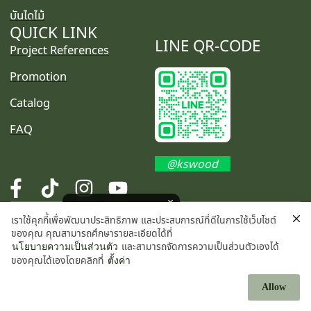
บันไดไม้
QUICK LINK
LINE QR-CODE
Project References
Promotion
Catalog
FAQ
@kswood
โปรโมชั่นพิเศษ คลิกเลย
เราใช้คุกกี้เพื่อพัฒนาประสิทธิภาพ และประสบการณ์ที่ดีในการใช้เว็บไซต์
©2025 K.S. WOOD CO., LTD. All rights reserved.
ของคุณ คุณสามารถศึกษารายละเอียดได้ที่
และสามารถจัดการความเป็นส่วนตัวเองได้
นโยบายความเป็นส่วนตัว
ของคุณได้เองโดยคลิกที่
ตั้งค่า
Allow